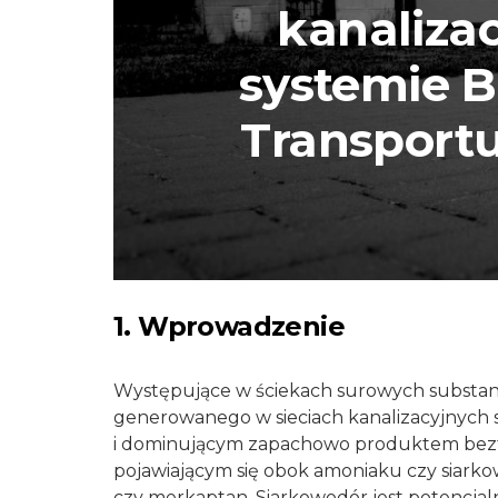
kanalizac
systemie 
Transport
1. Wprowadzenie
Występujące w ściekach surowych substan
generowanego w sieciach kanalizacyjnych s
i dominującym zapachowo produktem bezt
pojawiającym się obok amoniaku czy siarko
czy merkaptan. Siarkowodór jest potencjaln