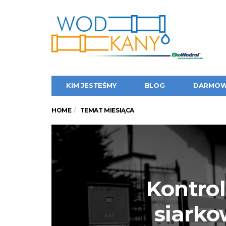
KIM JESTEŚMY
BLOG
DARMOW
HOME
TEMAT MIESIĄCA
Kontrol
siark