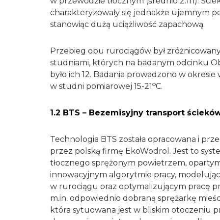
w przewodzie tłocznym (średnio 2.1h). Śc
charakteryzowały się jednakże ujemnym po
stanowiąc dużą uciążliwość zapachową.
Przebieg obu rurociągów był zróżnicowan
studniami, których na badanym odcinku Ob
było ich 12. Badania prowadzono w okresie
o
w studni pomiarowej 15-21
C.
1.2 BTS – Bezemisyjny transport ściekó
Technologia BTS została opracowana i przeb
przez polską firmę EkoWodrol. Jest to sys
tłocznego sprężonym powietrzem, oparty
innowacyjnym algorytmie pracy, modelując
w rurociągu oraz optymalizującym pracę 
m.in. odpowiednio dobraną sprężarkę mieśc
która sytuowana jest w bliskim otoczeni