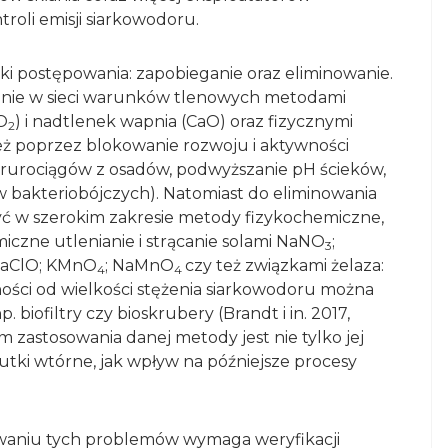
oli emisji siarkowodoru.
i postępowania: zapobieganie oraz eliminowanie.
manie w sieci warunków tlenowych metodami
O
) i nadtlenek wapnia (CaO) oraz fizycznymi
2
ież poprzez blokowanie rozwoju i aktywności
e rurociągów z osadów, podwyższanie pH ścieków,
 bakteriobójczych). Natomiast do eliminowania
ć w szerokim zakresie metody fizykochemiczne,
czne utlenianie i strącanie solami NaNO
;
3
NaClO; KMnO
; NaMnO
czy też związkami żelaza:
4
4
ności od wielkości stężenia siarkowodoru można
 biofiltry czy bioskrubery (Brandt i in. 2017,
em zastosowania danej metody jest nie tylko jej
tki wtórne, jak wpływ na późniejsze procesy
aniu tych problemów wymaga weryfikacji