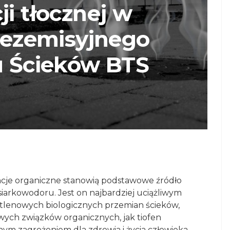
ji tłocznej w
Bezemisyjnego
u Ścieków BTS
cje organiczne stanowią podstawowe źródło
iarkowodoru. Jest on najbardziej uciążliwym
lenowych biologicznych przemian ścieków,
wych związków organicznych, jak tiofen
ym zagrożeniem dla zdrowia i życia człowieka,