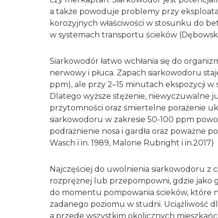
a także powoduje problemy przy eksploatacj
korozyjnych właściwości w stosunku do be
w systemach transportu ścieków (Dębowski i
Siarkowodór łatwo wchłania się do organiz
nerwowy i płuca. Zapach siarkowodoru staje
ppm), ale przy 2–15 minutach ekspozycji w
Dlatego wyższe stężenie, niewyczuwalne 
przytomności oraz śmiertelne porażenie 
siarkowodoru w zakresie 50-100 ppm powodu
podrażnienie nosa i gardła oraz poważne pow
Wasch i in. 1989, Malone Rubright i in.2017)
Najczęściej do uwolnienia siarkowodoru z ci
rozprężnej lub przepompowni, gdzie jako 
do momentu pompowania ścieków, które najc
zadanego poziomu w studni. Uciążliwość d
a przede wszystkim okolicznych mieszkańcó