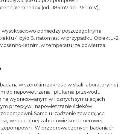
ieki dopływające do przepompowni
tencjałem redox (od -185mV do -360 mV),
y wysokościowo pomiędzy poszczególnymi
iektu-1 było 8, natomiast w przypadku Obiektu-2
 wiosenno-letnim, w temperaturze powietrza
w
adana w szerokim zakresie w skali laboratoryjnej
tem do napowietrzania i płukania przewodu
m na wypracowanym w licznych symulacjach
ym przepływ i napowietrzanie ścieków
przepompowni. Samo urządzenie zawierające
i się w specjalnej zabudowie kontenerowej,
u przepompowni. W przeprowadzonych badaniach