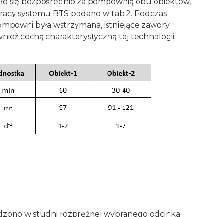
ło się bezpośrednio za pompownią obu obiektów,
racy systemu BTS podano w tab.2. Podczas
mpowni była wstrzymana, istniejące zawory
wnież cechą charakterystyczną tej technologii.
dzono w studni rozprężnej wybranego odcinka