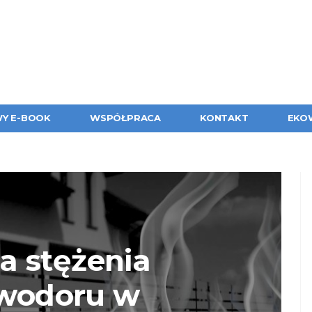
Y E-BOOK
WSPÓŁPRACA
KONTAKT
EKO
a stężenia
owodoru w