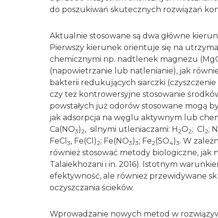
do poszukiwań skutecznych rozwiązań kontr
Aktualnie stosowane są dwa główne kierunk
Pierwszy kierunek orientuje się na utrzy
chemicznymi np. nadtlenek magnezu (Mg
(napowietrzanie lub natlenianie), jak równ
bakterii redukujących siarczki (czyszczeni
czy też kontrowersyjne stosowanie środków
powstałych już odorów stosowane mogą by
jak adsorpcja na węglu aktywnym lub chemi
Ca(NO
)
, silnymi utleniaczami: H
O
; Cl
; 
3
2
2
2
2
FeCl
, Fe(Cl)
; Fe(NO
)
; Fe
(SO
)
. W zależ
3
2
3
3
2
4
3
również stosować metody biologiczne, jak np.
Talaiekhozani i in. 2016). Istotnym warunki
efektywność, ale również przewidywane sku
oczyszczania ścieków.
Wprowadzanie nowych metod w rozwiązyw