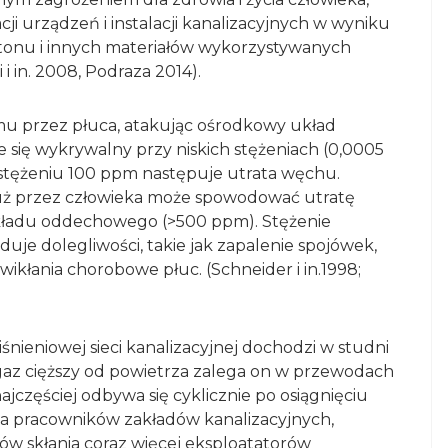
i urządzeń i instalacji kanalizacyjnych w wyniku
tonu i innych materiałów wykorzystywanych
 in. 2008, Podraza 2014).
mu przez płuca, atakując ośrodkowy układ
 się wykrywalny przy niskich stężeniach (0,0005
 stężeniu 100 ppm następuje utrata węchu.
już przez człowieka może spowodować utratę
układu oddechowego (>500 ppm). Stężenie
je dolegliwości, takie jak zapalenie spojówek,
ikłania chorobowe płuc. (Schneider i in.1998;
śnieniowej sieci kanalizacyjnej dochodzi w studni
gaz cięższy od powietrza zalega on w przewodach
zęściej odbywa się cyklicznie po osiągnięciu
la pracowników zakładów kanalizacyjnych,
w skłania coraz więcej eksploatatorów