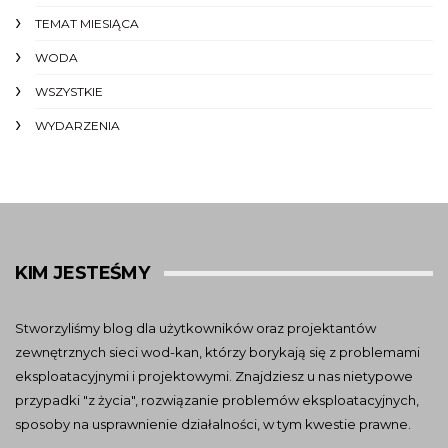
TEMAT MIESIĄCA
WODA
WSZYSTKIE
WYDARZENIA
KIM JESTEŚMY
Stworzyliśmy blog dla użytkowników oraz projektantów
zewnętrznych sieci wod-kan, którzy borykają się z problemami
eksploatacyjnymi i projektowymi. Znajdziesz u nas nietypowe
przypadki "z życia", rozwiązanie problemów eksploatacyjnych,
sposoby na usprawnienie działalności, w tym kwestie prawne.