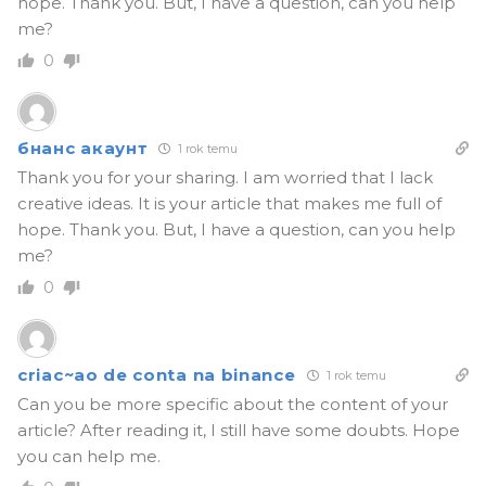
hope. Thank you. But, I have a question, can you help
me?
0
бнанс акаунт
1 rok temu
Thank you for your sharing. I am worried that I lack
creative ideas. It is your article that makes me full of
hope. Thank you. But, I have a question, can you help
me?
0
criac~ao de conta na binance
1 rok temu
Can you be more specific about the content of your
article? After reading it, I still have some doubts. Hope
you can help me.