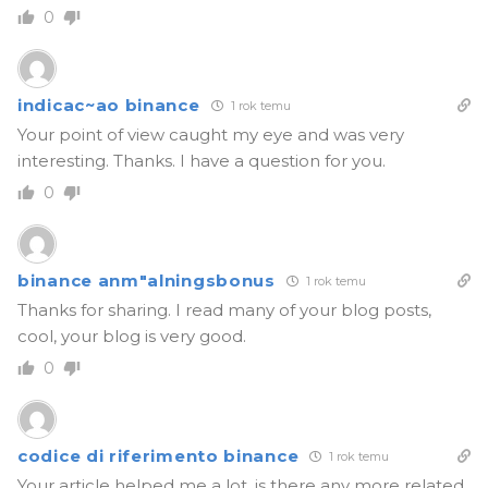
0
indicac~ao binance
1 rok temu
Your point of view caught my eye and was very
interesting. Thanks. I have a question for you.
0
binance anm"alningsbonus
1 rok temu
Thanks for sharing. I read many of your blog posts,
cool, your blog is very good.
0
codice di riferimento binance
1 rok temu
Your article helped me a lot, is there any more related