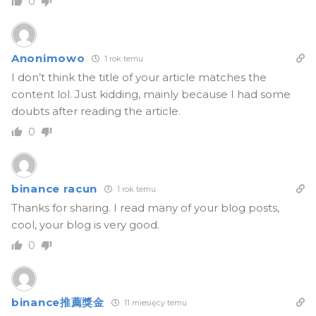
0
Anonimowo
1 rok temu
I don’t think the title of your article matches the
content lol. Just kidding, mainly because I had some
doubts after reading the article.
0
binance racun
1 rok temu
Thanks for sharing. I read many of your blog posts,
cool, your blog is very good.
0
binance推薦獎金
11 miesięcy temu