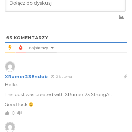
63
KOMENTARZY
najstarszy
XRumer23Endob
2 lat temu
Hello.
This post was created with XRumer 23 StrongAI.
Good luck
0